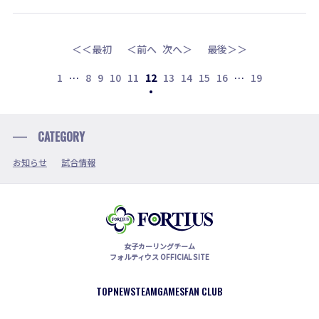
＜＜最初
＜前へ
次へ＞
最後＞＞
1
…
8
9
10
11
12
13
14
15
16
…
19
CATEGORY
お知らせ
試合情報
女子カーリングチーム
フォルティウス OFFICIAL SITE
TOP
NEWS
TEAM
GAMES
FAN CLUB